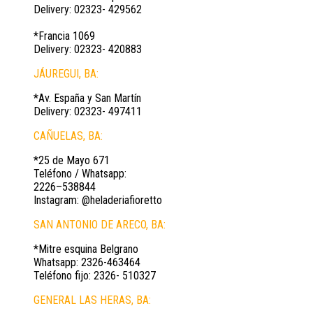
Delivery: 02323- 429562
*Francia 1069
Delivery: 02323- 420883
JÁUREGUI, BA:
*Av. España y San Martín
Delivery: 02323- 497411
CAÑUELAS, BA:
*25 de Mayo 671
Teléfono / Whatsapp:
2226–538844
Instagram: @heladeriafioretto
SAN ANTONIO DE ARECO, BA:
*Mitre esquina Belgrano
Whatsapp: 2326-463464
Teléfono fijo: 2326- 510327
GENERAL LAS HERAS, BA: